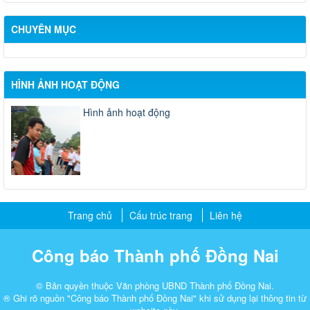
CHUYÊN MỤC
HÌNH ẢNH HOẠT ĐỘNG
Hình ảnh hoạt động
Trang chủ
Cấu trúc trang
Liên hệ
Công báo Thành phố Đồng Nai
© Bản quyền thuộc Văn phòng UBND Thành phố Đồng Nai.
® Ghi rõ nguồn "Công báo Thành phố Đồng Nai" khi sử dụng lại thông tin từ