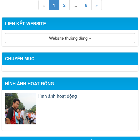
«
1
2
...
8
»
LIÊN KẾT WEBSITE
Website thường dùng
CHUYÊN MỤC
HÌNH ẢNH HOẠT ĐỘNG
Hình ảnh hoạt động