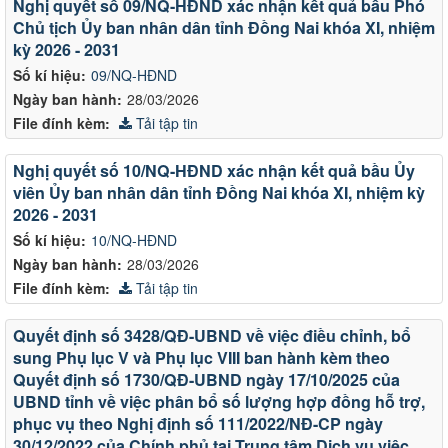
Nghị quyết số 09/NQ-HĐND xác nhận kết quả bầu Phó
Chủ tịch Ủy ban nhân dân tỉnh Đồng Nai khóa XI, nhiệm
kỳ 2026 - 2031
Số kí hiệu:
09/NQ-HĐND
Ngày ban hành:
28/03/2026
File đính kèm:
Tải tập tin
Nghị quyết số 10/NQ-HĐND xác nhận kết quả bầu Ủy
viên Ủy ban nhân dân tỉnh Đồng Nai khóa XI, nhiệm kỳ
2026 - 2031
Số kí hiệu:
10/NQ-HĐND
Ngày ban hành:
28/03/2026
File đính kèm:
Tải tập tin
Quyết định số 3428/QĐ-UBND về việc điều chỉnh, bổ
sung Phụ lục V và Phụ lục VIII ban hành kèm theo
Quyết định số 1730/QĐ-UBND ngày 17/10/2025 của
UBND tỉnh về việc phân bổ số lượng hợp đồng hỗ trợ,
phục vụ theo Nghị định số 111/2022/NĐ-CP ngày
30/12/2022 của Chính phủ tại Trung tâm Dịch vụ việc