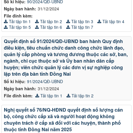
Số kí hiệu:
90/2024/QĐ-UBND
Ngày ban hành:
31/12/2024
File đính kèm:
Tải tập tin 1
Tải tập tin 2
Tải tập tin 3
Tải tập tin 4
Tải tập tin 5
Tải tập tin 6
Tải tập tin 7
Quyết định số 91/2024/QĐ-UBND ban hành Quy định
điều kiện, tiêu chuẩn chức danh công chức lãnh đạo,
quản lý cấp phòng và tương đương thuộc các sở, ban,
ngành, chi cục thuộc sở và Ủy ban nhân dân cấp
huyện; viên chức quản lý các đơn vị sự nghiệp công
lập trên địa bàn tỉnh Đồng Nai
Số kí hiệu:
91/2024/QĐ-UBND
Ngày ban hành:
31/12/2024
File đính kèm:
Tải tập tin 1
Tải tập tin 2
Nghị quyết số 76/NQ-HĐND quyết định số lượng cán
bộ, công chức cấp xã và người hoạt động không
chuyên trách ở cấp xã đối với các huyện, thành phố
thuộc tỉnh Đồng Nai năm 2025