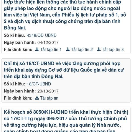
hợp thực hiện liên thông các thủ tục hành chính cấp
giấy phép lao động cho người lao động nước ngoài
làm việc tại Việt Nam, cấp Phiếu lý lịch tư pháp số 1, số
2 và dịch vụ dịch thuật công chứng trên địa bàn tỉnh
Đồng Nai.
Số kí hiệu:
4346/QĐ-UBND
Ngày ban hành:
04/12/2017
File đính kèm:
Tải tập tin 1
Tải tập tin 2
Tải tập tin 3
Chỉ thị số 18/CT-UBND về việc tăng cường phối hợp
triển khai xây dựng Cơ sở dữ liệu Quốc gia về dân cư
trên địa bàn tỉnh Đồng Nai.
Số kí hiệu:
18/CT-UBND
Ngày ban hành:
20/10/2017
File đính kèm:
Tải tập tin
Kế hoạch số 8050/KH-UBND triển khai thực hiện Chỉ thị
số 17/CT-TTg ngày 09/5/2017 của Thủ tướng Chính phủ
về tăng cường hiệu lực, hiệu quả quản lý Nhà nước,
chấn chỉnh hoạt động quảng cáo trên địa bàn tỉnh