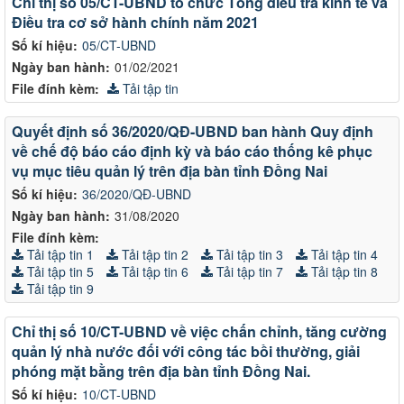
Chỉ thị số 05/CT-UBND tổ chức Tổng điều tra kinh tế và
Điều tra cơ sở hành chính năm 2021
Số kí hiệu:
05/CT-UBND
Ngày ban hành:
01/02/2021
File đính kèm:
Tải tập tin
Quyết định số 36/2020/QĐ-UBND ban hành Quy định
về chế độ báo cáo định kỳ và báo cáo thống kê phục
vụ mục tiêu quản lý trên địa bàn tỉnh Đồng Nai
Số kí hiệu:
36/2020/QĐ-UBND
Ngày ban hành:
31/08/2020
File đính kèm:
Tải tập tin 1
Tải tập tin 2
Tải tập tin 3
Tải tập tin 4
Tải tập tin 5
Tải tập tin 6
Tải tập tin 7
Tải tập tin 8
Tải tập tin 9
Chỉ thị số 10/CT-UBND về việc chấn chỉnh, tăng cường
quản lý nhà nước đối với công tác bồi thường, giải
phóng mặt bằng trên địa bàn tỉnh Đồng Nai.
Số kí hiệu:
10/CT-UBND