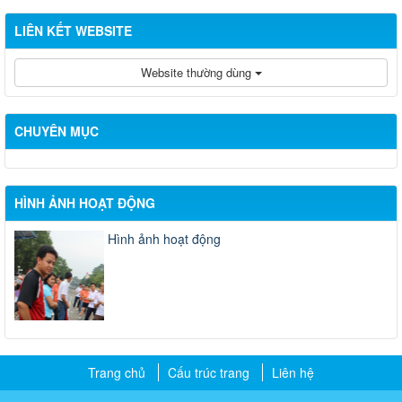
LIÊN KẾT WEBSITE
Website thường dùng
CHUYÊN MỤC
HÌNH ẢNH HOẠT ĐỘNG
Hình ảnh hoạt động
Trang chủ
Cấu trúc trang
Liên hệ