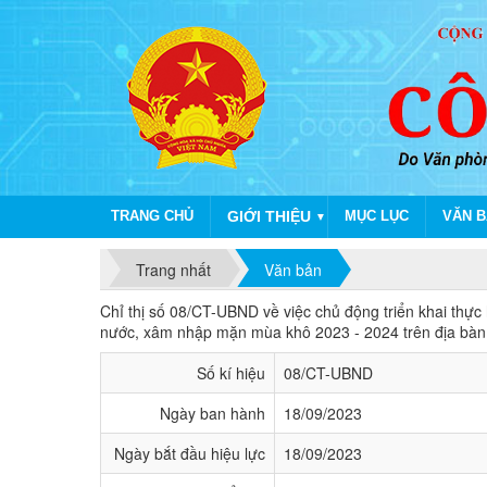
TRANG CHỦ
GIỚI THIỆU
MỤC LỤC
VĂN B
▼
Trang nhất
Văn bản
Chỉ thị số 08/CT-UBND của Ủy ban nhân d
Chỉ thị số 08/CT-UBND về việc chủ động triển khai thực
nước, xâm nhập mặn mùa khô 2023 - 2024 trên địa bàn 
Số kí hiệu
08/CT-UBND
Ngày ban hành
18/09/2023
Ngày bắt đầu hiệu lực
18/09/2023