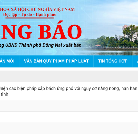
ẢN MỚI
VĂN BẢN QUY PHẠM PHÁP LUẬT
TIN TỔNG HỢP
ân tỉnh
 hiện các biện pháp cấp bách ứng phó với nguy cơ nắng nóng, hạn hán,
tỉnh