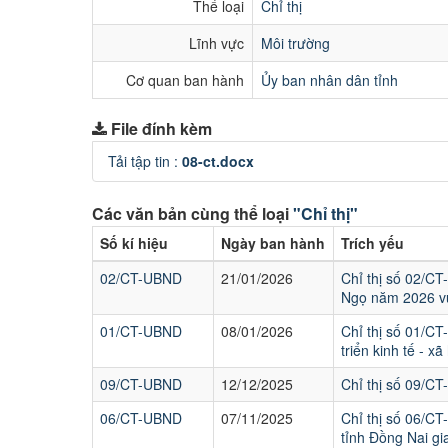
Thể loại
Chỉ thị
Lĩnh vực
Môi trường
Cơ quan ban hành
Ủy ban nhân dân tỉnh
File đính kèm
Tải tập tin :
08-ct.docx
Các văn bản cùng thể loại
"Chỉ thị"
Số kí hiệu
Ngày ban hành
Trích yếu
02/CT-UBND
21/01/2026
Chỉ thị số 02/C
Ngọ năm 2026 vu
01/CT-UBND
08/01/2026
Chỉ thị số 01/CT
triển kinh tế - 
09/CT-UBND
12/12/2025
Chỉ thị số 09/CT
06/CT-UBND
07/11/2025
Chỉ thị số 06/CT
tỉnh Đồng Nai gi