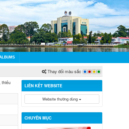
ALBUMS
Thay đổi màu sắc
 thiếu
LIÊN KẾT WEBSITE
Website thường dùng
CHUYÊN MỤC