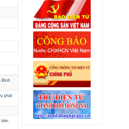
 Bính
vụ phát
a bàn