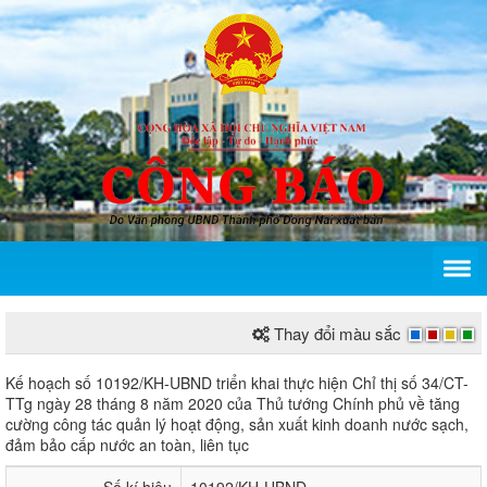
Thay đổi màu sắc
Kế hoạch số 10192/KH-UBND của Ủy ban nhân dân 
Kế hoạch số 10192/KH-UBND triển khai thực hiện Chỉ thị số 34/CT-
TTg ngày 28 tháng 8 năm 2020 của Thủ tướng Chính phủ về tăng
cường công tác quản lý hoạt động, sản xuất kinh doanh nước sạch,
đảm bảo cấp nước an toàn, liên tục
Số kí hiệu
10192/KH-UBND