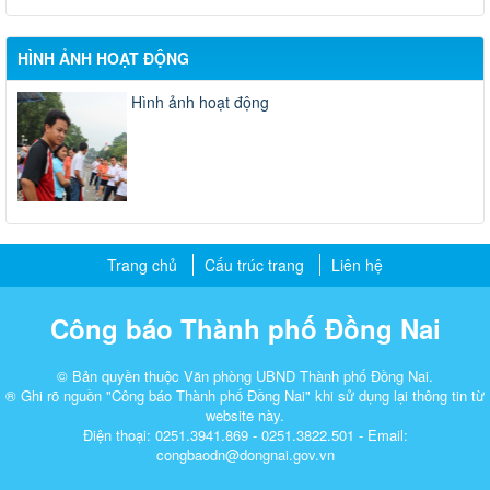
HÌNH ẢNH HOẠT ĐỘNG
Hình ảnh hoạt động
Trang chủ
Cấu trúc trang
Liên hệ
Công báo Thành phố Đồng Nai
© Bản quyền thuộc Văn phòng UBND Thành phố Đồng Nai.
® Ghi rõ nguồn "Công báo Thành phố Đồng Nai" khi sử dụng lại thông tin từ
website này.
Điện thoại: 0251.3941.869 - 0251.3822.501 - Email:
congbaodn@dongnai.gov.vn