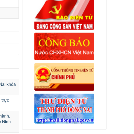
Nai khóa
 trực
hành,
c Ninh