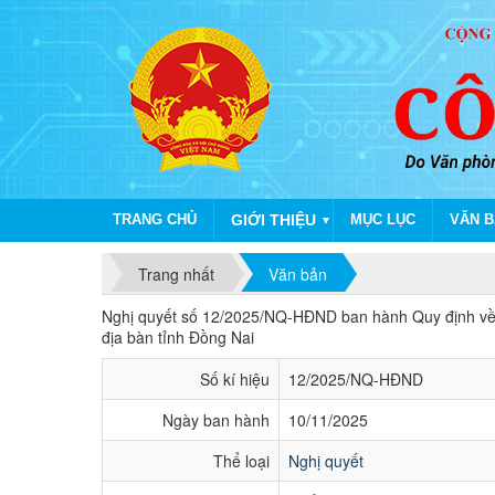
TRANG CHỦ
GIỚI THIỆU
MỤC LỤC
VĂN B
▼
Trang nhất
Văn bản
Nghị quyết số 12/2025/NQ-HĐND ban hành 
Nghị quyết số 12/2025/NQ-HĐND ban hành Quy định về 
địa bàn tỉnh Đồng Nai
Số kí hiệu
12/2025/NQ-HĐND
Ngày ban hành
10/11/2025
Thể loại
Nghị quyết