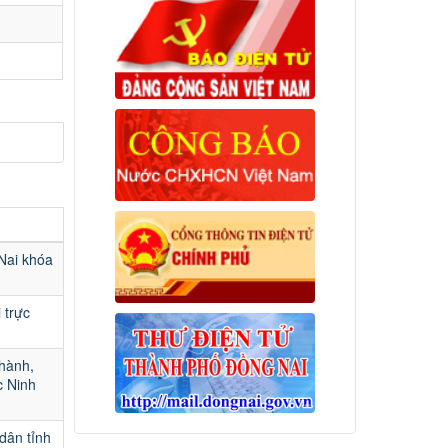
Nai khóa
 trực
hành,
c Ninh
dân tỉnh