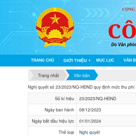
TRANG CHỦ
GIỚI THIỆU
MỤC LỤC
VĂN B
▼
Trang nhất
Văn bản
Nghị quyết số 23/2023/NQ-HĐND của Hội 
Nghị quyết số 23/2023/NQ-HĐND quy định mức thu phí bả
Số kí hiệu
23/2023/NQ-HĐND
Ngày ban hành
08/12/2023
Ngày bắt đầu hiệu lực
01/01/2024
Thể loại
Nghị quyết