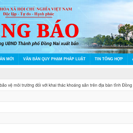
ẢN MỚI
VĂN BẢN QUY PHẠM PHÁP LUẬT
TIN TỔNG HỢP
đồng nhân dân tỉnh
o vệ môi trường đối với khai thác khoáng sản trên địa bàn tỉnh Đồng