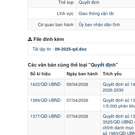
Thể loại
Quyết định
Lĩnh vực
Giao thông vận tải
Cơ quan ban hành
Ủy ban nhân dân tỉnh
File đính kèm
Tải tập tin :
09-2025-qd.doc
Các văn bản cùng thể loại
"Quyết định"
Số kí hiệu
Ngày ban hành
Trích yếu
1422/QĐ-UBND
09/04/2026
Quyết định số 1
2026-2030
1389/QĐ-UBND
07/04/2026
Quyết định số 1
1/5.000 phân kh
1377/QĐ-UBND
07/04/2026
Quyết định số 13
3525/QĐ-UBND ng
chỉnh danh mục m
số 1983/QĐ-UBND