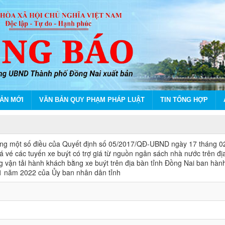
ẢN MỚI
VĂN BẢN QUY PHẠM PHÁP LUẬT
TIN TỔNG HỢP
a đổi, bổ sung một số điều của Quyết định số 05/201
ung một số điều của Quyết định số 05/2017/QĐ-UBND ngày 17 tháng 
á vé các tuyến xe buýt có trợ giá từ nguồn ngân sách nhà nước trên đị
 động vận tải hành khách bằng xe buýt trên địa bàn tỉnh Đồng Nai ban hà
1 năm 2022 của Ủy ban nhân dân tỉnh