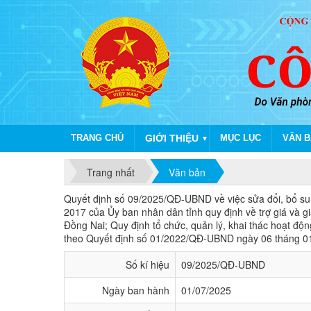
TRANG CHỦ
GIỚI THIỆU
MỤC LỤC
VĂN B
▼
Trang nhất
Văn bản
Quyết định số 09/2025/QĐ-UBND về việc sử
Quyết định số 09/2025/QĐ-UBND về việc sửa đổi, bổ s
2017 của Ủy ban nhân dân tỉnh quy định về trợ giá và gi
Đồng Nai; Quy định tổ chức, quản lý, khai thác hoạt
theo Quyết định số 01/2022/QĐ-UBND ngày 06 tháng 0
Số kí hiệu
09/2025/QĐ-UBND
Ngày ban hành
01/07/2025