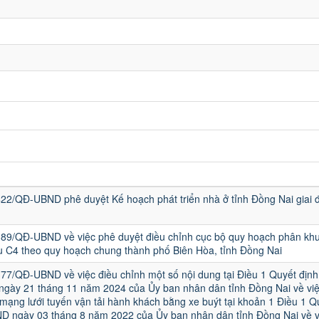
422/QĐ-UBND phê duyệt Kế hoạch phát triển nhà ở tỉnh Đồng Nai giai 
389/QĐ-UBND về việc phê duyệt điều chỉnh cục bộ quy hoạch phân khu 
u C4 theo quy hoạch chung thành phố Biên Hòa, tỉnh Đồng Nai
77/QĐ-UBND về việc điều chỉnh một số nội dung tại Điều 1 Quyết định
ày 21 tháng 11 năm 2024 của Ủy ban nhân dân tỉnh Đồng Nai về việ
ạng lưới tuyến vận tải hành khách bằng xe buýt tại khoản 1 Điều 1 Q
 ngày 03 tháng 8 năm 2022 của Ủy ban nhân dân tỉnh Đồng Nai về v