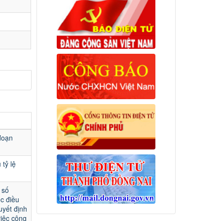
đoạn
tỷ lệ
 số
c điều
uyết định
iệc công