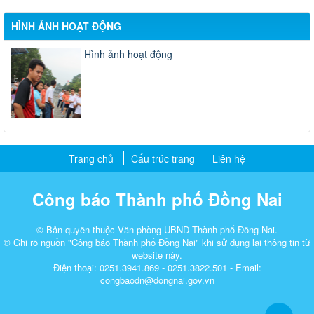
HÌNH ẢNH HOẠT ĐỘNG
Hình ảnh hoạt động
Trang chủ
Cấu trúc trang
Liên hệ
Công báo Thành phố Đồng Nai
© Bản quyền thuộc Văn phòng UBND Thành phố Đồng Nai.
® Ghi rõ nguồn "Công báo Thành phố Đồng Nai" khi sử dụng lại thông tin từ
website này.
Điện thoại: 0251.3941.869 - 0251.3822.501 - Email:
congbaodn@dongnai.gov.vn