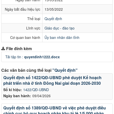
Ngày bắt đầu hiệu lực
13/05/2022
Thể loại
Quyết định
Lĩnh vực
Giáo dục - đào tạo
Cơ quan ban hành
Ủy ban nhân dân tỉnh
File đính kèm
Tải tập tin :
quyetdinh1222.docx
Các văn bản cùng thể loại
"Quyết định"
Quyết định số 1422/QĐ-UBND phê duyệt Kế hoạch
phát triển nhà ở tỉnh Đồng Nai giai đoạn 2026-2030
Số kí hiệu:
1422/QĐ-UBND
Ngày ban hành:
09/04/2026
Quyết định số 1389/QĐ-UBND về việc phê duyệt điều
chỉnh cục bộ quy hoạch phân khu tỷ lệ 1/5.000 phân