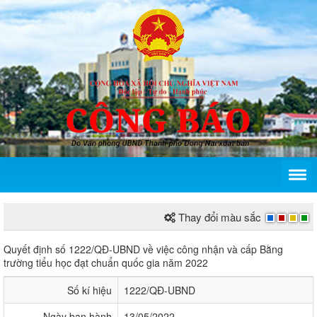
Thay đổi màu sắc
Quyết định số 1222/QĐ-UBND của Ủy ban nhân dân 
Quyết định số 1222/QĐ-UBND về việc công nhận và cấp Bằng
trường tiểu học đạt chuẩn quốc gia năm 2022
Số kí hiệu
1222/QĐ-UBND
Ngày ban hành
13/05/2022