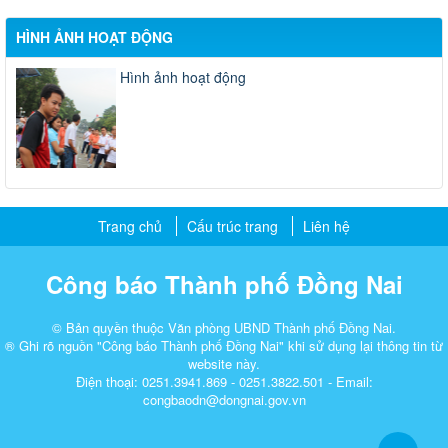
HÌNH ẢNH HOẠT ĐỘNG
Hình ảnh hoạt động
Trang chủ
Cấu trúc trang
Liên hệ
Công báo Thành phố Đồng Nai
© Bản quyền thuộc Văn phòng UBND Thành phố Đồng Nai.
® Ghi rõ nguồn "Công báo Thành phố Đồng Nai" khi sử dụng lại thông tin từ
website này.
Điện thoại: 0251.3941.869 - 0251.3822.501 - Email:
congbaodn@dongnai.gov.vn