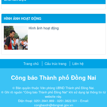
HÌNH ẢNH HOẠT ĐỘNG
Hình ảnh hoạt động
Trang chủ
Cấu trúc trang
Liên hệ
Công báo Thành phố Đồng Nai
© Bản quyền thuộc Văn phòng UBND Thành phố Đồng Nai.
® Ghi rõ nguồn "Công báo Thành phố Đồng Nai" khi sử dụng lại thông tin từ
website này.
Điện thoại: 0251.3941.869 - 0251.3822.501 - Email:
congbaodn@dongnai.gov.vn