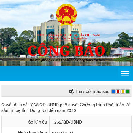
Thay đổi màu sắc
Quyết định số 1262/QĐ-UBND của Ủy ban nhân dân 
Quyết định số 1262/QĐ-UBND phê duyệt Chương trình Phát triển tài
sản trí tuệ tỉnh Đồng Nai đến năm 2030
Số kí hiệu
1262/QĐ-UBND
Ngày ban hành
04/05/2024