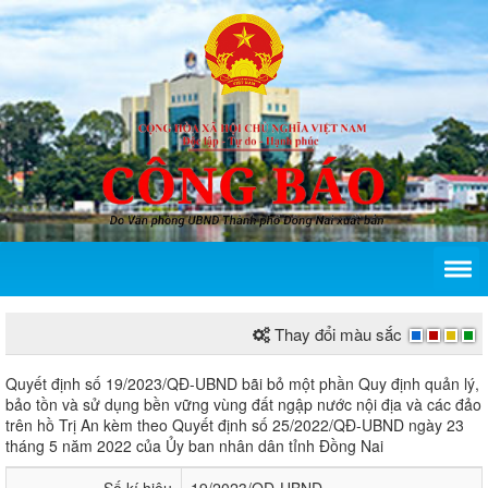
Thay đổi màu sắc
Quyết định số 19/2023/QĐ-UBND của Ủy ban nhân d
Quyết định số 19/2023/QĐ-UBND bãi bỏ một phần Quy định quản lý,
bảo tồn và sử dụng bền vững vùng đất ngập nước nội địa và các đảo
trên hồ Trị An kèm theo Quyết định số 25/2022/QĐ-UBND ngày 23
tháng 5 năm 2022 của Ủy ban nhân dân tỉnh Đồng Nai
Số kí hiệu
19/2023/QĐ-UBND