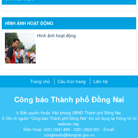
HÌNH ẢNH HOẠT ĐỘNG
Hình ảnh hoạt động
Trang chủ
Cấu trúc trang
Liên hệ
Công báo Thành phố Đồng Nai
© Bản quyền thuộc Văn phòng UBND Thành phố Đồng Nai.
® Ghi rõ nguồn "Công báo Thành phố Đồng Nai" khi sử dụng lại thông tin từ
website này.
Điện thoại: 0251.3941.869 - 0251.3822.501 - Email:
congbaodn@dongnai.gov.vn