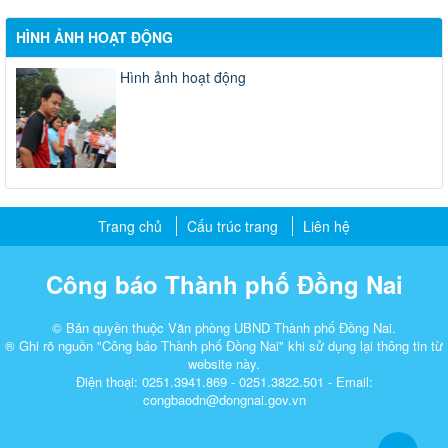
HÌNH ẢNH HOẠT ĐỘNG
Hình ảnh hoạt động
Trang chủ
Cấu trúc trang
Liên hệ
Công báo Thành phố Đồng Nai
© Bản quyền thuộc Văn phòng UBND Thành phố Đồng Nai.
® Ghi rõ nguồn "Công báo Thành phố Đồng Nai" khi sử dụng lại thông tin từ
website này.
Điện thoại: 0251.3941.869 - 0251.3822.501 - Email:
congbaodn@dongnai.gov.vn