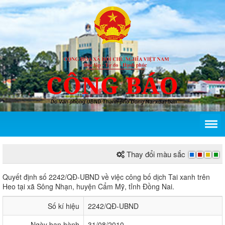
Thay đổi màu sắc
Quyết định số 2242/QĐ-UBND của Ủy ban nhân dân 
Quyết định số 2242/QĐ-UBND về việc công bố dịch Tai xanh trên
Heo tại xã Sông Nhạn, huyện Cẩm Mỹ, tỉnh Đồng Nai.
Số kí hiệu
2242/QĐ-UBND
Ngày ban hành
31/08/2010