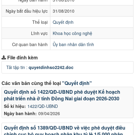
Ngày bắt đầu hiệu lực
31/08/2010
Thể loại
Quyết định
Lĩnh vực
Khoa học công nghệ
Cơ quan ban hành
Ủy ban nhân dân tỉnh
File đính kèm
Tải tập tin :
quyetdinhso2242.doc
Các văn bản cùng thể loại
"Quyết định"
Quyết định số 1422/QĐ-UBND phê duyệt Kế hoạch
phát triển nhà ở tỉnh Đồng Nai giai đoạn 2026-2030
Số kí hiệu:
1422/QĐ-UBND
Ngày ban hành:
09/04/2026
Quyết định số 1389/QĐ-UBND về việc phê duyệt điều
chỉnh cục bộ quy hoạch phân khu tỷ lệ 1/5.000 phân