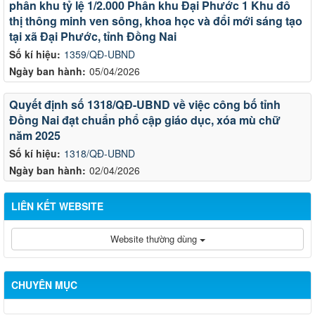
phân khu tỷ lệ 1/2.000 Phân khu Đại Phước 1 Khu đô
thị thông minh ven sông, khoa học và đổi mới sáng tạo
tại xã Đại Phước, tỉnh Đồng Nai
Số kí hiệu:
1359/QĐ-UBND
Ngày ban hành:
05/04/2026
Quyết định số 1318/QĐ-UBND về việc công bố tỉnh
Đồng Nai đạt chuẩn phổ cập giáo dục, xóa mù chữ
năm 2025
Số kí hiệu:
1318/QĐ-UBND
Ngày ban hành:
02/04/2026
LIÊN KẾT WEBSITE
Website thường dùng
CHUYÊN MỤC