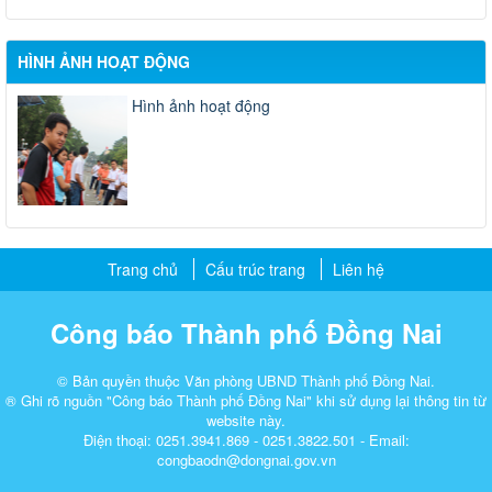
HÌNH ẢNH HOẠT ĐỘNG
Hình ảnh hoạt động
Trang chủ
Cấu trúc trang
Liên hệ
Công báo Thành phố Đồng Nai
© Bản quyền thuộc Văn phòng UBND Thành phố Đồng Nai.
® Ghi rõ nguồn "Công báo Thành phố Đồng Nai" khi sử dụng lại thông tin từ
website này.
Điện thoại: 0251.3941.869 - 0251.3822.501 - Email:
congbaodn@dongnai.gov.vn