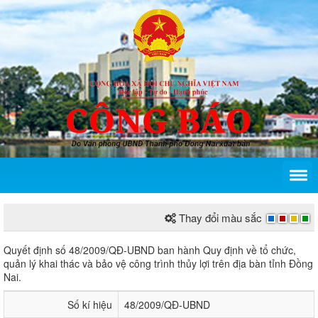
Thay đổi màu sắc
Quyết định số 48/2009/QĐ-UBND của Ủy ban nhân d
Quyết định số 48/2009/QĐ-UBND ban hành Quy định về tổ chức,
quản lý khai thác và bảo vệ công trình thủy lợi trên địa bàn tỉnh Đồng
Nai.
Số kí hiệu
48/2009/QĐ-UBND