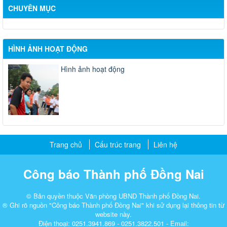
CHUYÊN MỤC
HÌNH ẢNH HOẠT ĐỘNG
Hình ảnh hoạt động
Trang chủ
Cấu trúc trang
Liên hệ
Công báo Thành phố Đồng Nai
© Bản quyền thuộc Văn phòng UBND Thành phố Đồng Nai.
® Ghi rõ nguồn "Công báo Thành phố Đồng Nai" khi sử dụng lại thông tin từ
website này.
Điện thoại: 0251.3941.869 - 0251.3822.501 - Email: