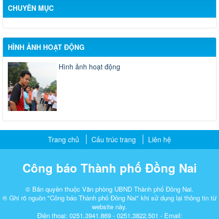
CHUYÊN MỤC
HÌNH ẢNH HOẠT ĐỘNG
Hình ảnh hoạt động
Trang chủ
Cấu trúc trang
Liên hệ
Công báo Thành phố Đồng Nai
© Bản quyền thuộc Văn phòng UBND Thành phố Đồng Nai.
® Ghi rõ nguồn "Công báo Thành phố Đồng Nai" khi sử dụng lại thông tin từ
website này.
Điện thoại: 0251.3941.869 - 0251.3822.501 - Email: