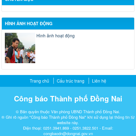
HÌNH ẢNH HOẠT ĐỘNG
Hình ảnh hoạt động
Trang chủ
Cấu trúc trang
Liên hệ
Công báo Thành phố Đồng Nai
© Bản quyền thuộc Văn phòng UBND Thành phố Đồng Nai.
® Ghi rõ nguồn "Công báo Thành phố Đồng Nai" khi sử dụng lại thông tin từ
website này.
Điện thoại: 0251.3941.869 - 0251.3822.501 - Email:
congbaodn@dongnai.gov.vn