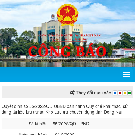
Thay đổi màu sắc
Quyết định số 55/2022/QĐ-UBND của Ủy ban nhân d
Quyết định số 55/2022/QĐ-UBND ban hành Quy chế khai thác, sử
dụng tài liệu lưu trữ tại Kho Lưu trữ chuyên dụng tỉnh Đồng Nai
Số kí hiệu
55/2022/QĐ-UBND
Ngày ban hành
19/12/2022