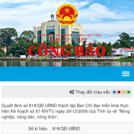
Thay đổi màu sắc
Quyết định số 818/QĐ-UBND của Ủy ban nhân dân t
Quyết định số 818/QĐ-UBND thành lập Ban Chỉ đạo triển khai thực
hiện Kế hoạch số 97-KH/TU ngày 29/12/2008 của Tỉnh ủy về “Nông
nghiệp, nông dân, nông thôn”.
Số kí hiệu
818/QĐ-UBND