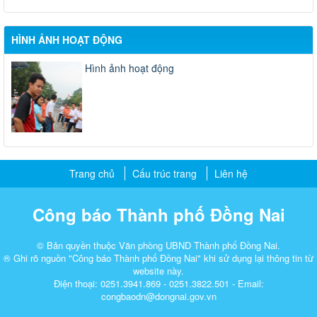
HÌNH ẢNH HOẠT ĐỘNG
Hình ảnh hoạt động
Trang chủ
Cấu trúc trang
Liên hệ
Công báo Thành phố Đồng Nai
© Bản quyền thuộc Văn phòng UBND Thành phố Đồng Nai.
® Ghi rõ nguồn "Công báo Thành phố Đồng Nai" khi sử dụng lại thông tin từ
website này.
Điện thoại: 0251.3941.869 - 0251.3822.501 - Email:
congbaodn@dongnai.gov.vn