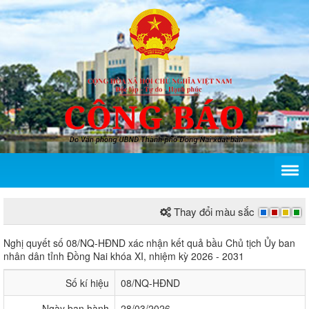
Thay đổi màu sắc
Nghị quyết số 08/NQ-HĐND xác nhận kết quả bầu Chủ
Nghị quyết số 08/NQ-HĐND xác nhận kết quả bầu Chủ tịch Ủy ban
nhân dân tỉnh Đồng Nai khóa XI, nhiệm kỳ 2026 - 2031
Số kí hiệu
08/NQ-HĐND
Ngày ban hành
28/03/2026