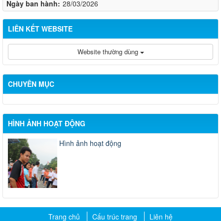
Ngày ban hành:
28/03/2026
LIÊN KẾT WEBSITE
Website thường dùng
CHUYÊN MỤC
HÌNH ẢNH HOẠT ĐỘNG
Hình ảnh hoạt động
Trang chủ
Cấu trúc trang
Liên hệ